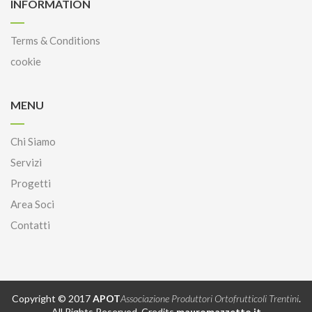
INFORMATION
Terms & Conditions
cookie
MENU
Chi Siamo
Servizi
Progetti
Area Soci
Contatti
Copyright © 2017
APOT
Associazione Produttori Ortofrutticoli Trentini
.
All Rights Reserved. Credits
mauromazzetto.it