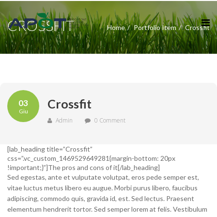
CROSSFIT
Home
Portfolio Item
Crossfit
Crossfit
03
Giu
Admin
0 Comment
[lab_heading title=”Crossfit”
css=”.vc_custom_1469529649281{margin-bottom: 20px
!important;}”]The pros and cons of it[/lab_heading]
Sed egestas, ante et vulputate volutpat, eros pede semper est,
vitae luctus metus libero eu augue. Morbi purus libero, faucibus
adipiscing, commodo quis, gravida id, est. Sed lectus. Praesent
elementum hendrerit tortor. Sed semper lorem at felis. Vestibulum