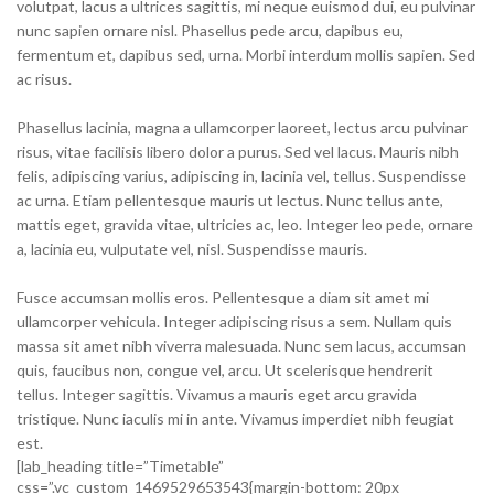
volutpat, lacus a ultrices sagittis, mi neque euismod dui, eu pulvinar
nunc sapien ornare nisl. Phasellus pede arcu, dapibus eu,
fermentum et, dapibus sed, urna. Morbi interdum mollis sapien. Sed
ac risus.
Phasellus lacinia, magna a ullamcorper laoreet, lectus arcu pulvinar
risus, vitae facilisis libero dolor a purus. Sed vel lacus. Mauris nibh
felis, adipiscing varius, adipiscing in, lacinia vel, tellus. Suspendisse
ac urna. Etiam pellentesque mauris ut lectus. Nunc tellus ante,
mattis eget, gravida vitae, ultricies ac, leo. Integer leo pede, ornare
a, lacinia eu, vulputate vel, nisl. Suspendisse mauris.
Fusce accumsan mollis eros. Pellentesque a diam sit amet mi
ullamcorper vehicula. Integer adipiscing risus a sem. Nullam quis
massa sit amet nibh viverra malesuada. Nunc sem lacus, accumsan
quis, faucibus non, congue vel, arcu. Ut scelerisque hendrerit
tellus. Integer sagittis. Vivamus a mauris eget arcu gravida
tristique. Nunc iaculis mi in ante. Vivamus imperdiet nibh feugiat
est.
[lab_heading title=”Timetable”
css=”.vc_custom_1469529653543{margin-bottom: 20px