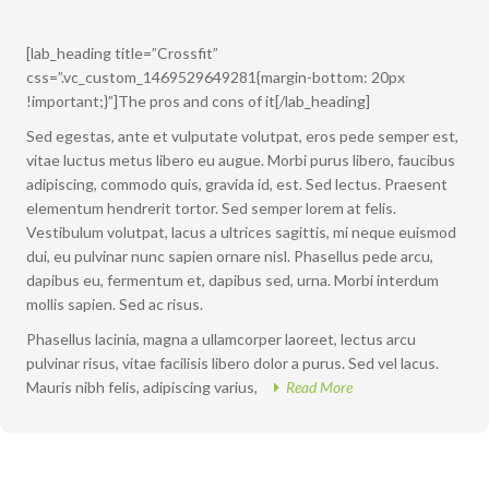
[lab_heading title=”Crossfit”
css=”.vc_custom_1469529649281{margin-bottom: 20px
!important;}”]The pros and cons of it[/lab_heading]
Sed egestas, ante et vulputate volutpat, eros pede semper est,
vitae luctus metus libero eu augue. Morbi purus libero, faucibus
adipiscing, commodo quis, gravida id, est. Sed lectus. Praesent
elementum hendrerit tortor. Sed semper lorem at felis.
Vestibulum volutpat, lacus a ultrices sagittis, mi neque euismod
dui, eu pulvinar nunc sapien ornare nisl. Phasellus pede arcu,
dapibus eu, fermentum et, dapibus sed, urna. Morbi interdum
mollis sapien. Sed ac risus.
Phasellus lacinia, magna a ullamcorper laoreet, lectus arcu
pulvinar risus, vitae facilisis libero dolor a purus. Sed vel lacus.
Mauris nibh felis, adipiscing varius,
Read More