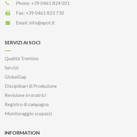
Phone:
+39 0461 824 001
Fax:
+39 0461 823 730
Email:
info@apot.it
SERVIZI AI SOCI
Qualità Trentino
Servizi
GlobalGap
Disciplinari di Produzione
Revisione irroratrici
Registro di campagna
Monitoraggio scopazzi
INFORMATION