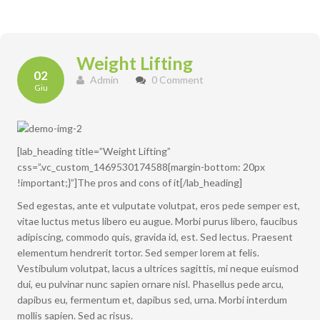
Weight Lifting
02
Admin
0 Comment
Giu
[lab_heading title=”Weight Lifting”
css=”.vc_custom_1469530174588{margin-bottom: 20px
!important;}”]The pros and cons of it[/lab_heading]
Sed egestas, ante et vulputate volutpat, eros pede semper est,
vitae luctus metus libero eu augue. Morbi purus libero, faucibus
adipiscing, commodo quis, gravida id, est. Sed lectus. Praesent
elementum hendrerit tortor. Sed semper lorem at felis.
Vestibulum volutpat, lacus a ultrices sagittis, mi neque euismod
dui, eu pulvinar nunc sapien ornare nisl. Phasellus pede arcu,
dapibus eu, fermentum et, dapibus sed, urna. Morbi interdum
mollis sapien. Sed ac risus.