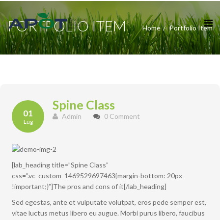
PORTFOLIO ITEM
Home
Portfolio Item
Spine Class
01
Admin
0 Comment
Lug
[lab_heading title=”Spine Class”
css=”.vc_custom_1469529697463{margin-bottom: 20px
!important;}”]The pros and cons of it[/lab_heading]
Sed egestas, ante et vulputate volutpat, eros pede semper est,
vitae luctus metus libero eu augue. Morbi purus libero, faucibus